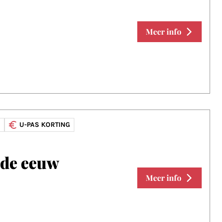
Meer info
U-PAS KORTING
17de eeuw
Meer info