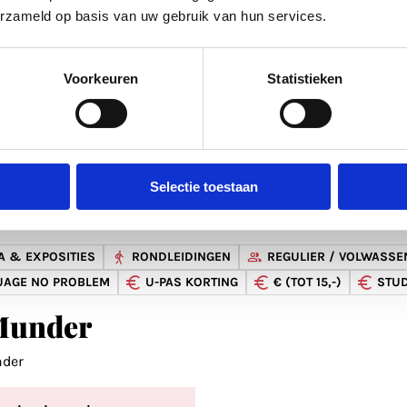
ORTING
€ (TOT 15,-)
LEDENKORTING
MUSEUMKAART 
erzameld op basis van uw gebruik van hun services.
tje museum
Voorkeuren
Statistieken
e museum
doorlopend
di t/m zo: 10:00 - 17:00
Selectie toestaan
 & EXPOSITIES
RONDLEIDINGEN
REGULIER / VOLWASSE
UAGE NO PROBLEM
U-PAS KORTING
€ (TOT 15,-)
STU
under
der