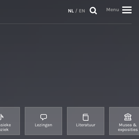
Menu
NL
/
EN
ssieke
Lezingen
Literatuur
Musea &
ziek
exposities