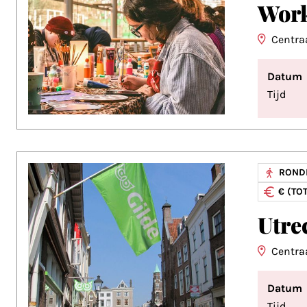
Work
Centr
Datum
Tijd
ROND
€ (TOT
Utre
Centr
Datum
Tijd