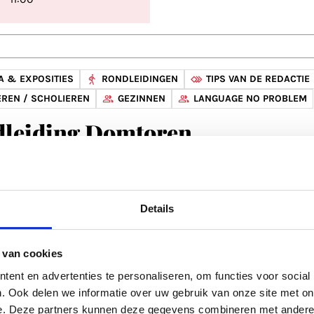
 & EXPOSITIES
RONDLEIDINGEN
TIPS VAN DE REDACTIE
REN / SCHOLIEREN
GEZINNEN
LANGUAGE NO PROBLEM
leiding Domtoren
ren
doorlopend
Details
ma t/m zo: 10:00 - 17:00
 van cookies
ent en advertenties te personaliseren, om functies voor social
. Ook delen we informatie over uw gebruik van onze site met on
 & EXPOSITIES
BABY'S, PEUTERS, KLEUTERS
LANGUAGE
e. Deze partners kunnen deze gegevens combineren met andere i