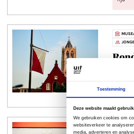
MUSEA
JONGE
Rond
Domto
Datum
Toestemming
Tijd
Deze website maakt gebruik
We gebruiken cookies om cont
websiteverkeer te analyseren
MUSEA
media, adverteren en analys