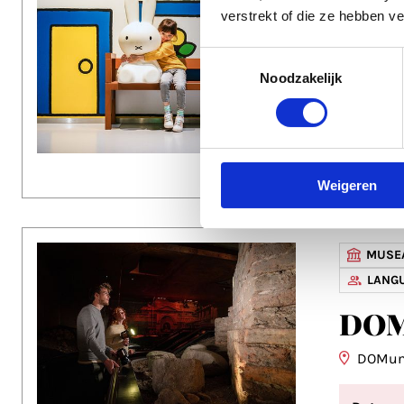
CJP K
verstrekt of die ze hebben v
nijn
Toestemmingsselectie
Noodzakelijk
nijntj
Datum
Tijd
Weigeren
MUSEA
LANG
DOM
DOMun