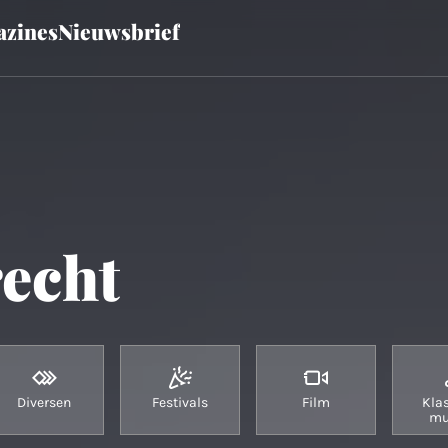
zines
Nieuwsbrief
echt
Diversen
Festivals
Film
Kla
mu