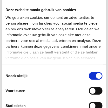
3 jul 2026
7 jun 2026
Buurten: Zuilen
Buurten: Transwijk
Deze website maakt gebruik van cookies
Utrecht is veel meer dan
Utrecht is veel meer dan
We gebruiken cookies om content en advertenties te
haar binnenstad. In
haar binnenstad. In
personaliseren, om functies voor social media te bieden
deze rubriek gaan we
...
deze rubriek gaan we
...
en om ons websiteverkeer te analyseren. Ook delen we
informatie over uw gebruik van onze site met onze
partners voor social media, adverteren en analyse. Deze
partners kunnen deze gegevens combineren met andere
informatie die u aan ze heeft verstrekt of die ze hebben
verzameld op basis van uw gebruik van hun services.
Toestemmingsselectie
Noodzakelijk
6 apr 2026
6 mrt 2026
Buurten: Overvecht-
Buurten: Lunetten
Zuid
Voorkeuren
Utrecht is veel meer dan
Utrecht is veel meer dan
haar binnenstad. In de
haar binnenstad. In de
nieuwe rubriek
Statistieken