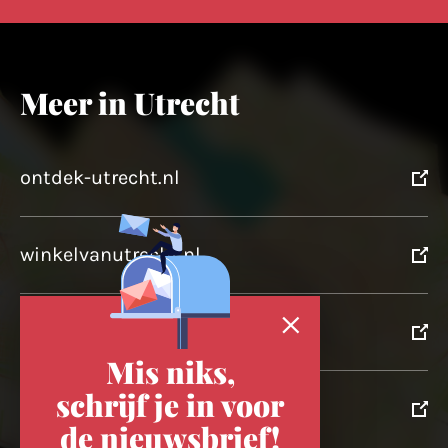
Meer in Utrecht
ontdek-utrecht.nl
winkelvanutrecht.nl
domtoren.nl
Mis niks,
schrijf je in voor
utrechtpartners.nl
de nieuwsbrief!