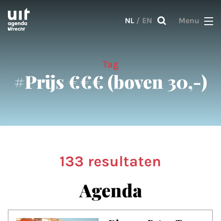
Skip to main content
NL
/
EN
Menu
Tag
#Prijs €€€ (boven 30,-)
133 resultaten
Agenda