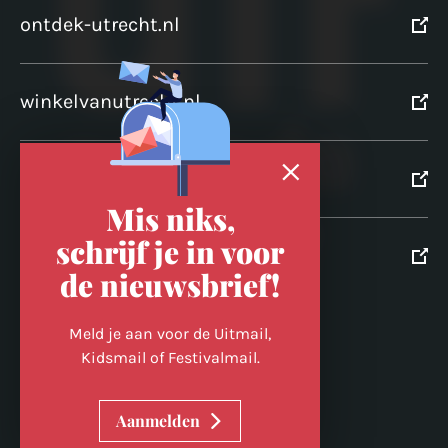
ontdek-utrecht.nl
winkelvanutrecht.nl
domtoren.nl
Mis niks,
schrijf je in voor
utrechtpartners.nl
de nieuwsbrief!
Volg ons op
Meld je aan voor de Uitmail,
Kidsmail of Festivalmail.
Cookievoorkeuren wijzigen
Aanmelden