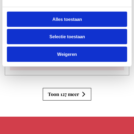
Wolves In The Throne
Alles toestaan
Room
TivoliVredenburg
Selectie toestaan
Datum
di 11 aug
Weigeren
Tijd
20:00
Toon 127 meer