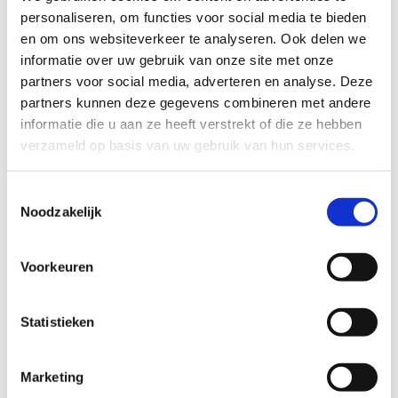
personaliseren, om functies voor social media te bieden
en om ons websiteverkeer te analyseren. Ook delen we
informatie over uw gebruik van onze site met onze
Datum
zo 16 aug
partners voor social media, adverteren en analyse. Deze
Tijd
20:00
partners kunnen deze gegevens combineren met andere
informatie die u aan ze heeft verstrekt of die ze hebben
verzameld op basis van uw gebruik van hun services.
Proeftuin deluxe |
Toestemmingsselectie
Rara Rosé |
Noodzakelijk
Geheimzinnig
Genieten
Voorkeuren
Huize Molenaar
Statistieken
Datum
zo 16 aug
Tijd
12:30
Marketing