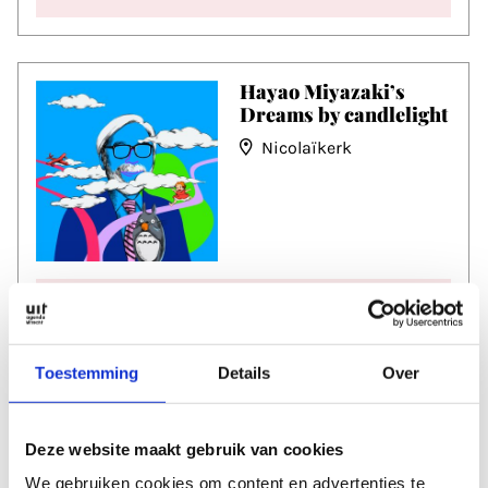
Hayao Miyazaki’s
Dreams by candlelight
Nicolaïkerk
Datum
za 15 aug
Tijd
20:00
Toestemming
Details
Over
Two Feet
Deze website maakt gebruik van cookies
TivoliVredenburg
We gebruiken cookies om content en advertenties te