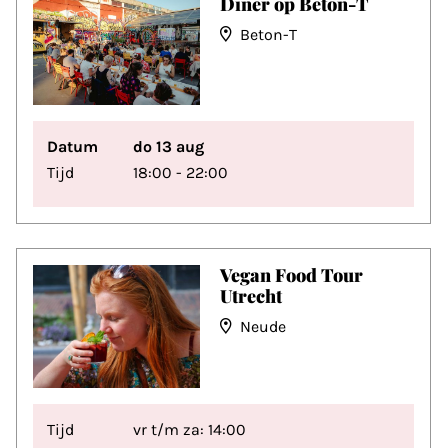
Diner op Beton-T
Beton-T
Datum
do 13 aug
Tijd
18:00 - 22:00
Vegan Food Tour
Utrecht
Neude
Tijd
vr t/m za: 14:00