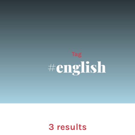
Tag
#english
3 results