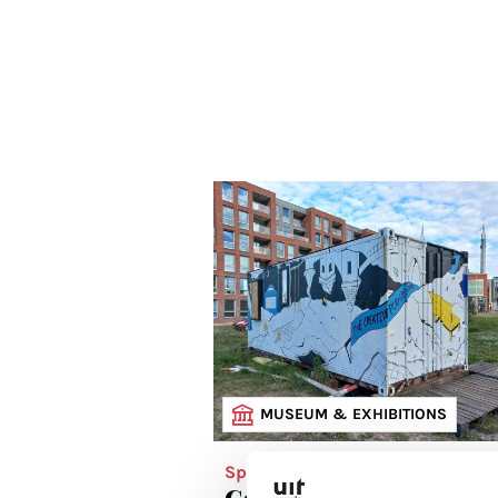
MUSEUM & EXHIBITIONS
Spotlight
Galleries & art spaces