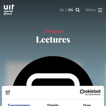
Skip to main content
NL
/
EN
Menu
Category
Lectures
Toestemming
Details
Over