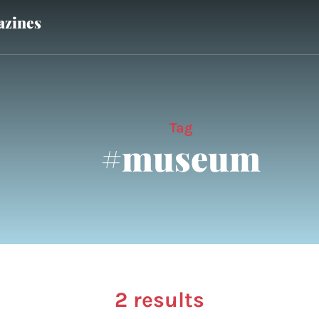
zines
Tag
#museum
2 results