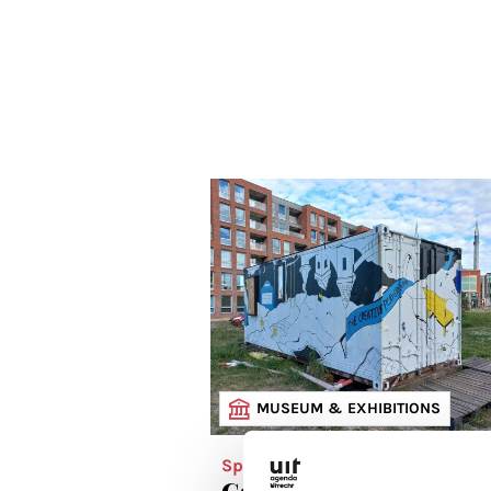
MUSEUM & EXHIBITIONS
Spotlight
Galleries & art spaces