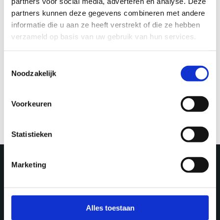
partners voor social media, adverteren en analyse. Deze
partners kunnen deze gegevens combineren met andere
informatie die u aan ze heeft verstrekt of die ze hebben
verzameld op basis van uw gebruik van hun services.
Toestemmingsselectie
Noodzakelijk
Explore
Explore
Off the beaten track
10x walking with the
kids
Voorkeuren
Statistieken
Marketing
More in Utrecht
Alles toestaan