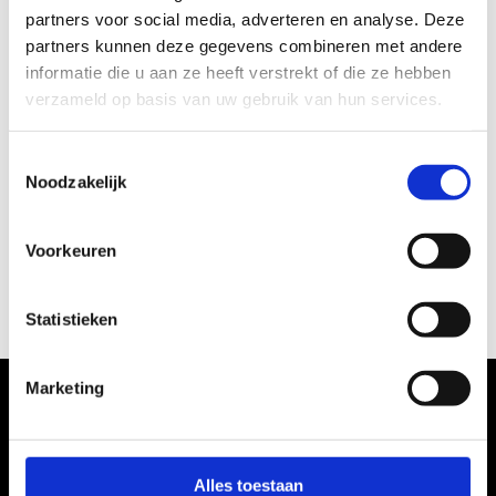
error!
partners voor social media, adverteren en analyse. Deze
partners kunnen deze gegevens combineren met andere
No worries, those things happen.
informatie die u aan ze heeft verstrekt of die ze hebben
verzameld op basis van uw gebruik van hun services.
Perhaps try to refresh the page, sometimes the
database has a hickup. Or you can always try the
Toestemmingsselectie
Noodzakelijk
search function? Or
check the calendar
, it has
something fun for everyone.
Voorkeuren
Or you can always go back to the
homepage.
Statistieken
Marketing
More in Utrecht
Alles toestaan