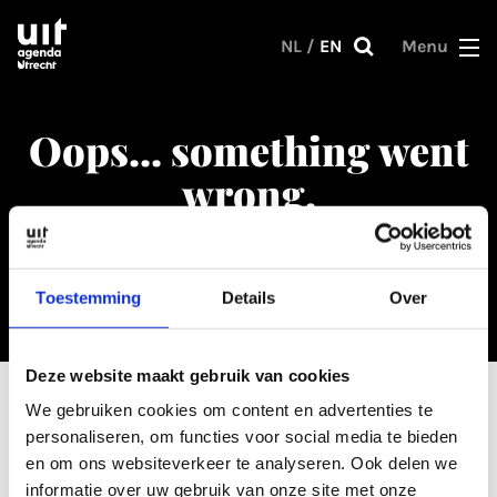
Skip to main content
NL
/
EN
Menu
Oops... something went
wrong.
Go back to
the calendar
or to the
homepage
.
Toestemming
Details
Over
Deze website maakt gebruik van cookies
We gebruiken cookies om content en advertenties te
personaliseren, om functies voor social media te bieden
Darn, that's a big ol' 404
en om ons websiteverkeer te analyseren. Ook delen we
informatie over uw gebruik van onze site met onze