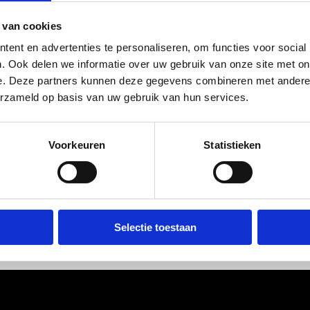
s a big ol' 404 error!
 van cookies
ent en advertenties te personaliseren, om functies voor social
ose things happen.
. Ook delen we informatie over uw gebruik van onze site met on
e. Deze partners kunnen deze gegevens combineren met andere i
 refresh the page, sometimes the database has
erzameld op basis van uw gebruik van hun services.
try the search function? Or
check the calenda
for everyone.
Voorkeuren
Statistieken
ays go back to the
homepage.
Selectie toestaan