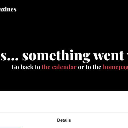
zines
s... something went
Go back to
the calendar
or to the
homepa
Details