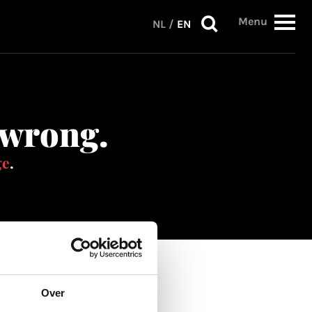
Menu
NL
/
EN
 wrong.
ge
.
Over