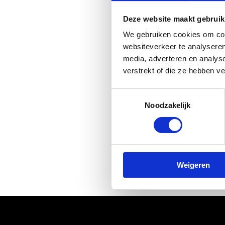
Darn, that'
Deze website maakt gebruik
We gebruiken cookies om cont
No worries, th
websiteverkeer te analyseren
media, adverteren en analys
Perhaps try to
verstrekt of die ze hebben v
you can always 
Toestemmingsselectie
something fun 
Noodzakelijk
Or you can alw
Weigeren