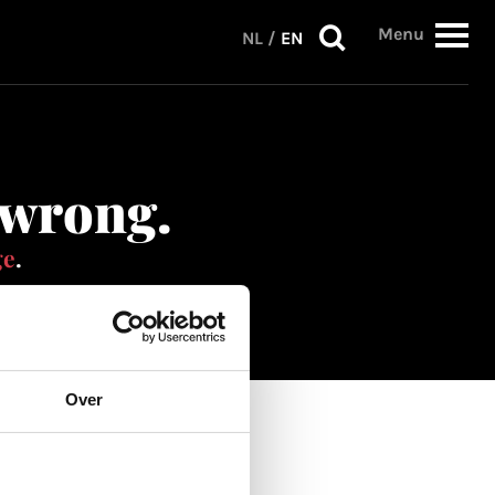
Menu
NL
/
EN
 wrong.
ge
.
Over