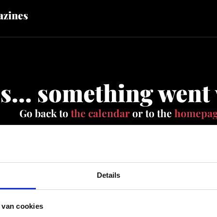
zines
s... something went
Go back to
the calendar
or to the
homepa
Details
0 result
 van cookies