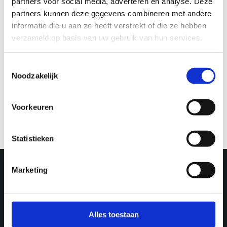
partners voor social media, adverteren en analyse. Deze
partners kunnen deze gegevens combineren met andere
informatie die u aan ze heeft verstrekt of die ze hebben
verzameld op basis van uw gebruik van hun services.
MUSEUM & EXHIBITIONS
MUSEUM & EXHIBITIONS
Toestemmingsselectie
Noodzakelijk
Expo
Culture
Nobody is pefect
3x exhibitions not to
miss
Voorkeuren
Statistieken
Marketing
More in Utrecht
Alles toestaan