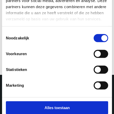
partners voor social media, adverteren en analyse. Deze
partners kunnen deze gegevens combineren met andere
informatie die u aan ze heeft verstrekt of die ze hebben
verzameld op basis van uw gebruik van hun services.
MUSEUM & EXHIBITIONS
Toestemmingsselectie
Noodzakelijk
The Building
Explore
The Building: De
Limes for dummies
Musketon
Voorkeuren
Statistieken
Marketing
More in Utrecht
Alles toestaan