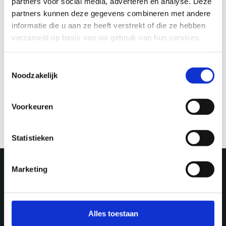
partners voor social media, adverteren en analyse. Deze
partners kunnen deze gegevens combineren met andere
informatie die u aan ze heeft verstrekt of die ze hebben
verzameld op basis van uw gebruik van hun services.
Toestemmingsselectie
Noodzakelijk
Throwback
Throwback: 1972 –
Drieharingstraat
Voorkeuren
Statistieken
Marketing
More in Utrecht
Alles toestaan