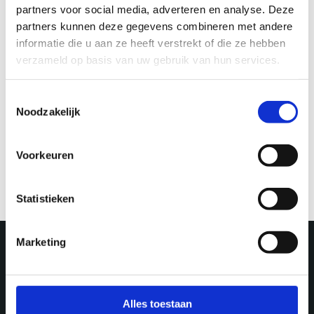
partners voor social media, adverteren en analyse. Deze
partners kunnen deze gegevens combineren met andere
informatie die u aan ze heeft verstrekt of die ze hebben
verzameld op basis van uw gebruik van hun services.
Toestemmingsselectie
Explore
Noodzakelijk
Explore – Cycling
past tower houses &
castles
Voorkeuren
Statistieken
Marketing
More in Utrecht
Alles toestaan