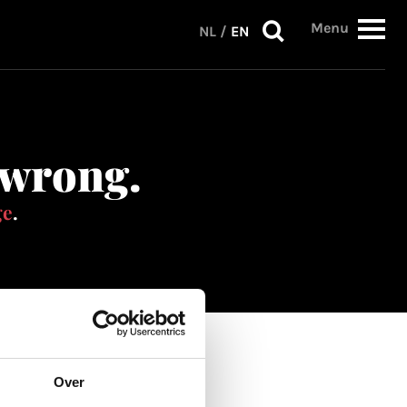
Menu
NL
/
EN
 wrong.
ge
.
Over