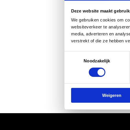
Darn, that'
Deze website maakt gebruik
We gebruiken cookies om cont
No worries, th
websiteverkeer te analyseren
media, adverteren en analys
Perhaps try to
verstrekt of die ze hebben v
you can always 
Toestemmingsselectie
something fun 
Noodzakelijk
Or you can alw
Weigeren