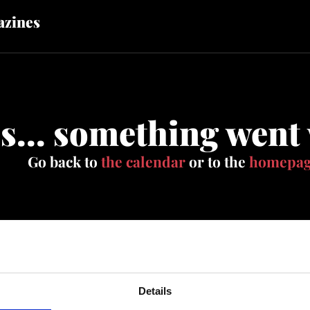
zines
s... something went
Go back to
the calendar
or to the
homepa
Details