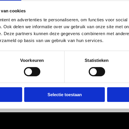
s a big ol' 404 error!
 van cookies
ent en advertenties te personaliseren, om functies voor social
ose things happen.
. Ook delen we informatie over uw gebruik van onze site met on
e. Deze partners kunnen deze gegevens combineren met andere i
 refresh the page, sometimes the database has
erzameld op basis van uw gebruik van hun services.
try the search function? Or
check the calenda
for everyone.
Voorkeuren
Statistieken
ays go back to the
homepage.
Selectie toestaan