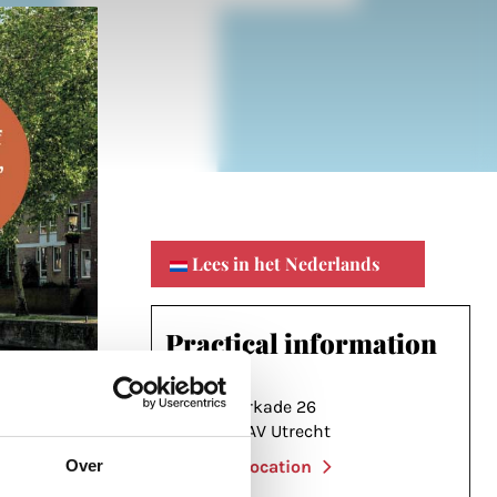
Lees in het Nederlands
Practical information
Oosterkade 26
3582 AV Utrecht
Over
View location