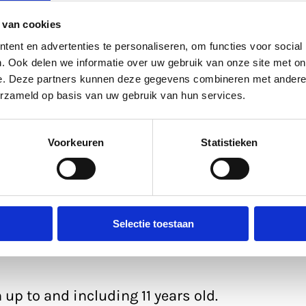
 van cookies
ent en advertenties te personaliseren, om functies voor social
. Ook delen we informatie over uw gebruik van onze site met on
al 75-minute canal cruise, you travel through
e. Deze partners kunnen deze gegevens combineren met andere i
oman Limes to the modern Hoog Catharijne.
erzameld op basis van uw gebruik van hun services.
ric journey along the beautiful canals of
Voorkeuren
Statistieken
 28 June 2026 on Saturday and Sunday
Selectie toestaan
n
 up to and including 11 years old.