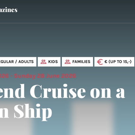
zines
EGULAR / ADULTS
KIDS
FAMILIES
€ (UP TO 15,-)
026 - Sunday 28 June 2026
nd Cruise on a
n Ship