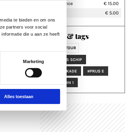
Entrance
€ 15.00
Kids
€ 5.00
 media te bieden en om ons
ze partners voor social
Labels & tags
nformatie die u aan ze heeft
BOAT TOUR
#ROMEINS SCHIP
Marketing
#OOSTERKADE
#PRIJS E
#DE MEERN 1
Alles toestaan