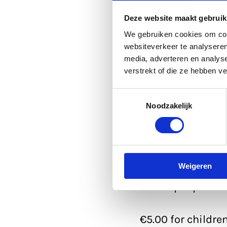
Deze website maakt gebruik
We gebruiken cookies om cont
websiteverkeer te analyseren
During this speci
media, adverteren en analys
time, from the R
verstrekt of die ze hebben v
Enjoy an atmosphe
Toestemmingsselectie
Utrecht.
Noodzakelijk
From 12 April to
afternoons.
Weigeren
€15.00 per perso
€5.00 for children