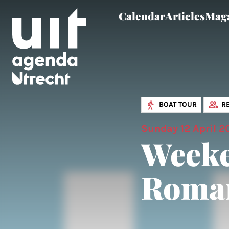
Calendar
Articles
Maga
Skip to main content
BOAT TOUR
R
Sunday 12 April 2
Weeke
Roma