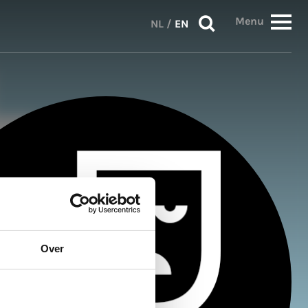
Menu
NL
/
EN
Over