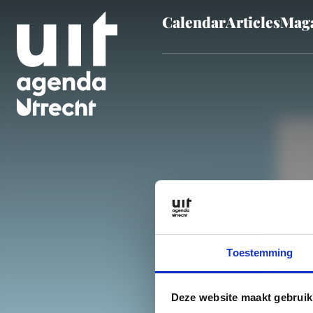
Calendar
Articles
Maga
Skip to main content
Category
Opera
Toestemming
Deze website maakt gebruik