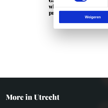
where English is no
problem
Weigeren
More in Utrecht