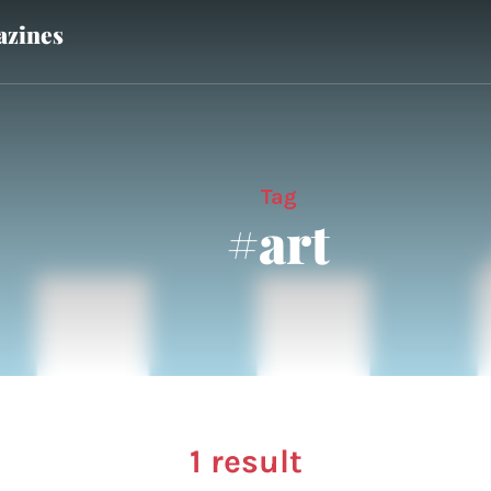
zines
Tag
#art
1 result