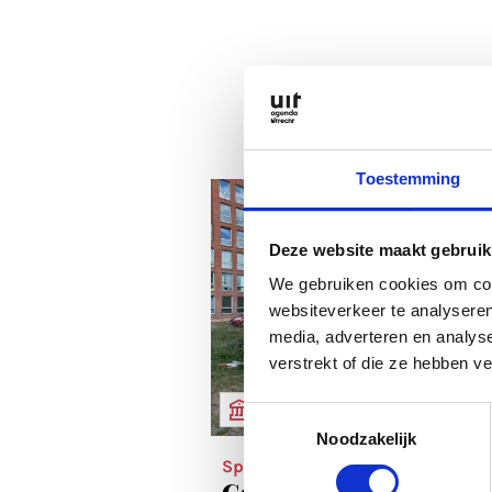
Toestemming
Deze website maakt gebruik
We gebruiken cookies om cont
websiteverkeer te analyseren
media, adverteren en analys
verstrekt of die ze hebben v
MUSEUM & EXHIBITIONS
Toestemmingsselectie
Noodzakelijk
Spotlight
Galleries & art spaces