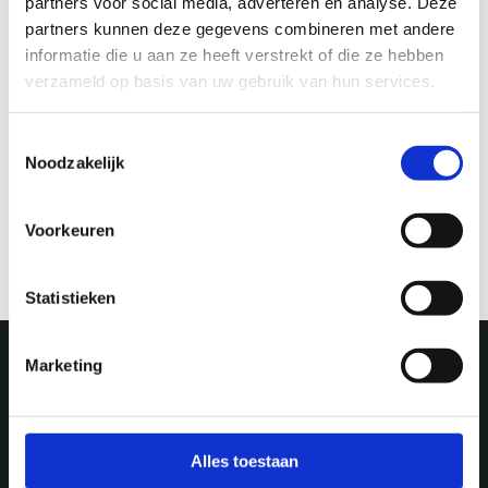
partners voor social media, adverteren en analyse. Deze
partners kunnen deze gegevens combineren met andere
informatie die u aan ze heeft verstrekt of die ze hebben
verzameld op basis van uw gebruik van hun services.
Toestemmingsselectie
Noodzakelijk
July & August 2024
Centenary at the
Neude
Voorkeuren
Statistieken
Marketing
More in Utrecht
Alles toestaan