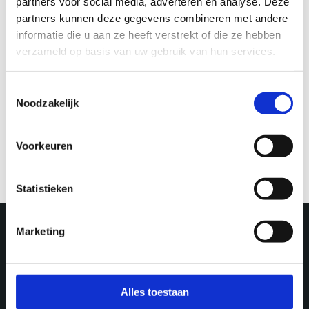
partners voor social media, adverteren en analyse. Deze
partners kunnen deze gegevens combineren met andere
informatie die u aan ze heeft verstrekt of die ze hebben
verzameld op basis van uw gebruik van hun services.
Toestemmingsselectie
Noodzakelijk
Explore
Raw charm –
Rotsoord
Voorkeuren
Statistieken
Marketing
More in Utrecht
Alles toestaan