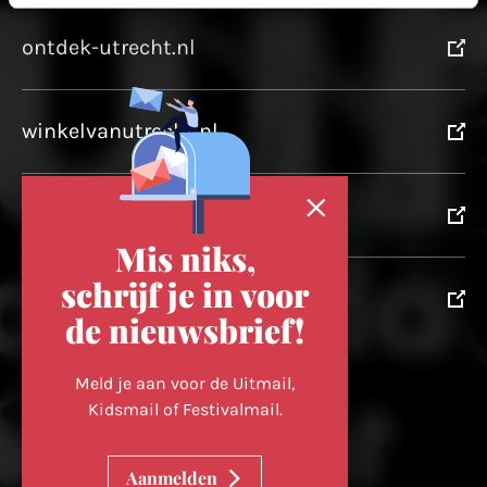
ontdek-utrecht.nl
winkelvanutrecht.nl
domtoren.nl
Mis niks,
schrijf je in voor
utrechtpartners.nl
de nieuwsbrief!
Volg ons op
Meld je aan voor de Uitmail,
Kidsmail of Festivalmail.
Cookievoorkeuren wijzigen
Aanmelden