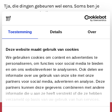
Tja, die dingen gebeuren wel eens. Soms ben je
gewoon even wat kwijt.
Refresh eerst de pagina; soms heeft de database
Toestemming
Details
Over
even een 'hickup'.
Anders kan je altijd even de zoekfunctie proberen?
Deze website maakt gebruik van cookies
Of
bekijk de agenda
, die is altijd wel goed gevuld.
We gebruiken cookies om content en advertenties te
personaliseren, om functies voor social media te bieden
en om ons websiteverkeer te analyseren. Ook delen we
Of lees een artikel uit
ons archief.
informatie over uw gebruik van onze site met onze
partners voor social media, adverteren en analyse. Deze
Anders kan je altijd terug naar de
homepage.
partners kunnen deze gegevens combineren met andere
informatie die u aan ze heeft verstrekt of die ze hebben
verzameld op basis van uw gebruik van hun services.