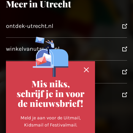
Meer in Utrecht
ontdek-utrecht.nl
winkelvanutrecht.nl
domtoren.nl
Mis niks,
schrijf je in voor
utrechtpartners.nl
de nieuwsbrief!
Volg ons op
Meld je aan voor de Uitmail,
Kidsmail of Festivalmail.