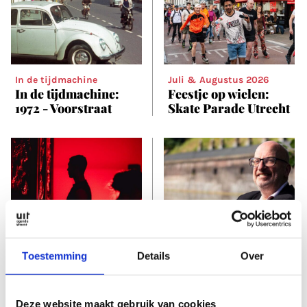
In de tijdmachine
Juli & Augustus 2026
In de tijdmachine:
Feestje op wielen:
1972 - Voorstraat
Skate Parade Utrecht
THEATER & TONEEL
KLASSIEKE MUZIEK
Toestemming
Details
Over
Juli & Augustus 2026
Lievelingsplek
Verzet je! OPSTAND
Langs de Lunetten:
van Marte
Beatrixpark,
Boneschansker
lievelingsplek van
Deze website maakt gebruik van cookies