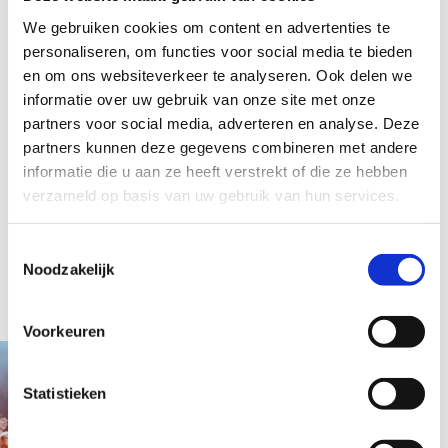
Jan Hage
We gebruiken cookies om content en advertenties te
personaliseren, om functies voor social media te bieden
en om ons websiteverkeer te analyseren. Ook delen we
informatie over uw gebruik van onze site met onze
partners voor social media, adverteren en analyse. Deze
partners kunnen deze gegevens combineren met andere
informatie die u aan ze heeft verstrekt of die ze hebben
MUZIEK
MUZIEK
verzameld op basis van uw gebruik van hun services.
Interviews
In de flow
Toestemmingsselectie
Jett Rebel: 'Ik ben
Lekker ordinair: in
Noodzakelijk
weer verliefd op
de flow met
muziek'
Roxeanne Hazes
Voorkeuren
Statistieken