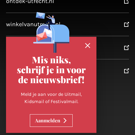
ontdek-utrecht.nl
winkelvanutrecht.nl
domtoren.nl
Mis niks,
schrijf je in voor
utrechtpartners.nl
de nieuwsbrief!
Volg ons op
Meld je aan voor de Uitmail,
Kidsmail of Festivalmail.
Cookievoorkeuren wijzigen
Aanmelden