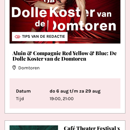
THEATER & TONEEL
TIPS VAN DE REDACTIE
Aluin & Compagnie Red Yellow & Blue: De
Dolle Koster van de Domtoren
Domtoren
Datum
do 6 aug t/m za 29 aug
Tijd
19:00, 21:00
Café Theater Festival x