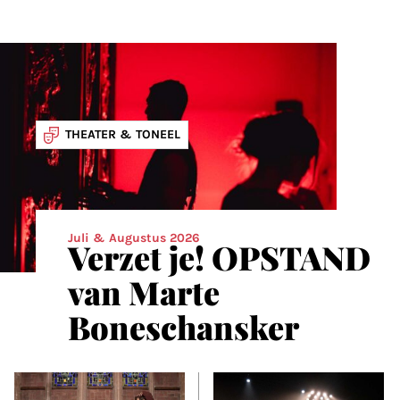
THEATER & TONEEL
Juli & Augustus 2026
Verzet je! OPSTAND
van Marte
Boneschansker