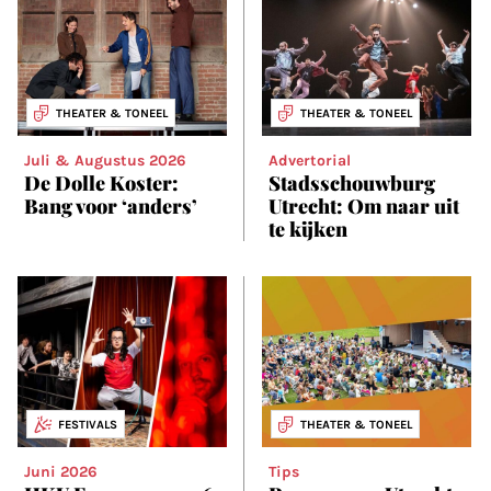
THEATER & TONEEL
THEATER & TONEEL
Juli & Augustus 2026
Advertorial
De Dolle Koster:
Stadsschouwburg
Bang voor ‘anders’
Utrecht: Om naar uit
te kijken
FESTIVALS
THEATER & TONEEL
Juni 2026
Tips