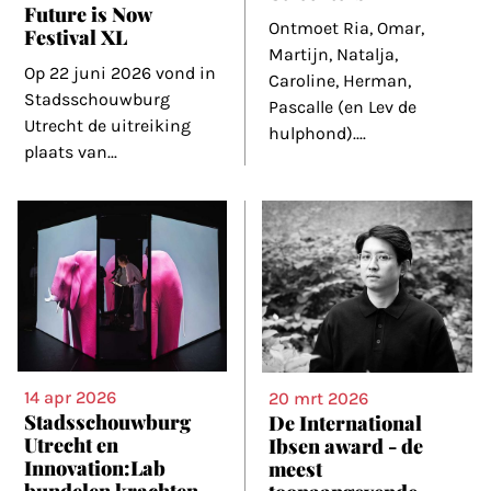
Future is Now
Ontmoet Ria, Omar,
Festival XL
Martijn, Natalja,
Op 22 juni 2026 vond in
Caroline, Herman,
Stadsschouwburg
Pascalle (en Lev de
Utrecht de uitreiking
hulphond).
...
plaats van
...
14 apr 2026
20 mrt 2026
Stadsschouwburg
De International
Utrecht en
Ibsen award - de
Innovation:Lab
meest
bundelen krachten