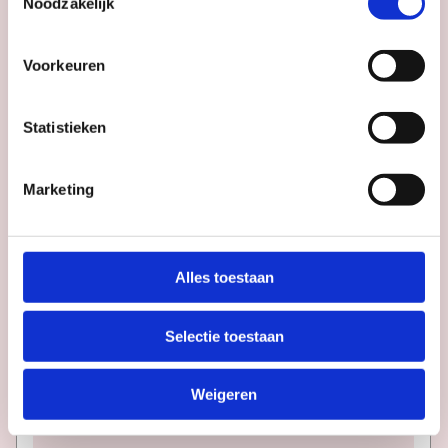
Noodzakelijk
Voorkeuren
ADVERTENTIE
Statistieken
Marketing
REINDIER:
MONOMAAN
Alles toestaan
Stadsschouwburg
Utrecht
Selectie toestaan
Datum
wo 9 sep
Weigeren
Tijd
20:30