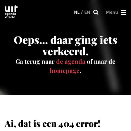
Skip to main content
NL
/
EN
Menu
Oeps... daar ging iets
verkeerd.
Ga terug naar
de agenda
of naar de
homepage
.
Ai, dat is een 404 error!