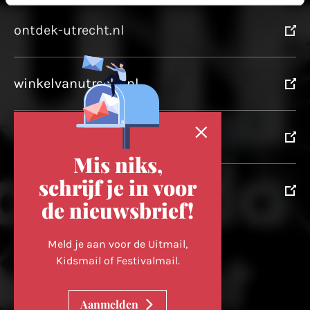
ontdek-utrecht.nl
winkelvanutrecht.nl
domtoren.nl
Mis niks,
schrijf je in voor
utrechtpartners.nl
de nieuwsbrief!
Volg ons op
Meld je aan voor de Uitmail,
Kidsmail of Festivalmail.
Cookievoorkeuren wijzigen
Aanmelden