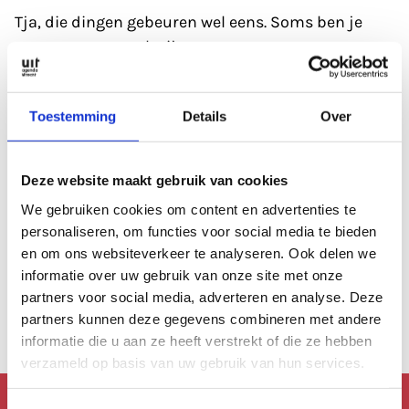
Tja, die dingen gebeuren wel eens. Soms ben je
gewoon even wat kwijt.
Refresh eerst de pagina; soms heeft de database
Toestemming
Details
Over
even een 'hickup'.
Anders kan je altijd even de zoekfunctie proberen?
Deze website maakt gebruik van cookies
Of
bekijk de agenda
, die is altijd wel goed gevuld.
We gebruiken cookies om content en advertenties te
personaliseren, om functies voor social media te bieden
en om ons websiteverkeer te analyseren. Ook delen we
Of lees een artikel uit
ons archief.
informatie over uw gebruik van onze site met onze
partners voor social media, adverteren en analyse. Deze
Anders kan je altijd terug naar de
homepage.
partners kunnen deze gegevens combineren met andere
informatie die u aan ze heeft verstrekt of die ze hebben
verzameld op basis van uw gebruik van hun services.