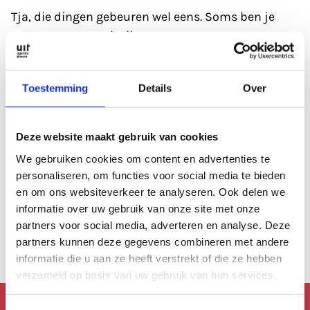
Tja, die dingen gebeuren wel eens. Soms ben je
gewoon even wat kwijt.
Refresh eerst de pagina; soms heeft de database
Toestemming
Details
Over
even een 'hickup'.
Anders kan je altijd even de zoekfunctie proberen?
Deze website maakt gebruik van cookies
Of
bekijk de agenda
, die is altijd wel goed gevuld.
We gebruiken cookies om content en advertenties te
personaliseren, om functies voor social media te bieden
en om ons websiteverkeer te analyseren. Ook delen we
Of lees een artikel uit
ons archief.
informatie over uw gebruik van onze site met onze
partners voor social media, adverteren en analyse. Deze
Anders kan je altijd terug naar de
homepage.
partners kunnen deze gegevens combineren met andere
informatie die u aan ze heeft verstrekt of die ze hebben
verzameld op basis van uw gebruik van hun services.