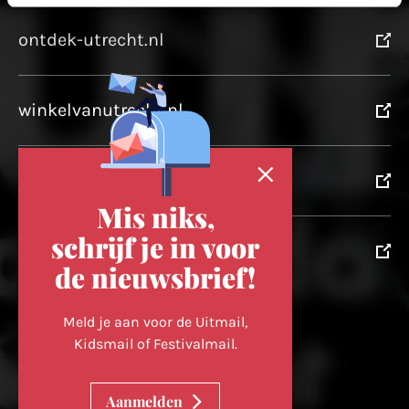
ontdek-utrecht.nl
winkelvanutrecht.nl
domtoren.nl
Mis niks,
schrijf je in voor
utrechtpartners.nl
de nieuwsbrief!
Volg ons op
Meld je aan voor de Uitmail,
Kidsmail of Festivalmail.
Cookievoorkeuren wijzigen
Aanmelden