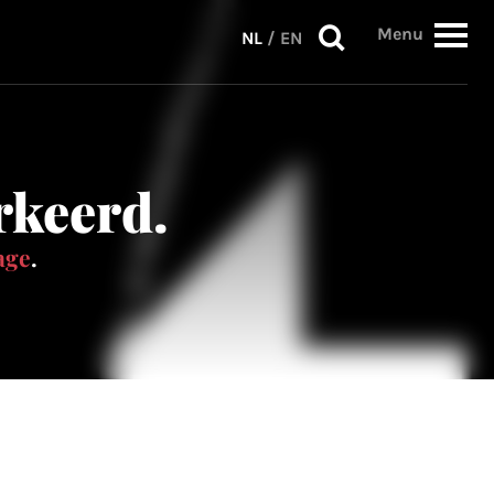
Menu
NL
/
EN
erkeerd.
age
.