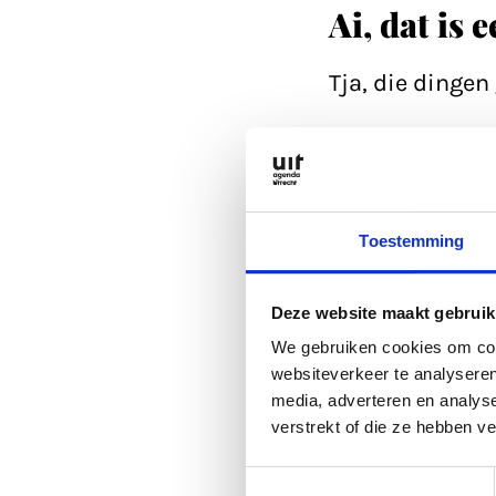
Ai, dat is 
Tja, die dinge
Refresh eerst d
Anders kan je a
Toestemming
is altijd wel go
Deze website maakt gebruik
Of lees een arti
We gebruiken cookies om cont
websiteverkeer te analyseren
media, adverteren en analys
Anders kan je a
verstrekt of die ze hebben v
Toestemmingsselectie