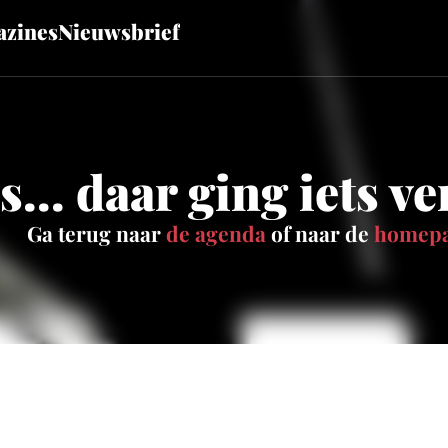
zines
Nieuwsbrief
... daar ging iets v
Ga terug naar
de agenda
of naar de
homep