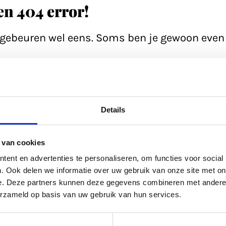
een 404 error!
n gebeuren wel eens. Soms ben je gewoon even 
e pagina; soms heeft de database even een 'h
ltijd even de zoekfunctie proberen? Of
bekijk
Details
ed gevuld.
 van cookies
kel uit
ons archief.
ent en advertenties te personaliseren, om functies voor social
. Ook delen we informatie over uw gebruik van onze site met on
e. Deze partners kunnen deze gegevens combineren met andere i
ltijd terug naar de
homepage.
erzameld op basis van uw gebruik van hun services.