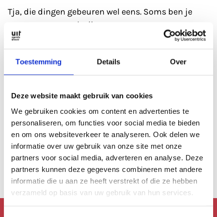
Tja, die dingen gebeuren wel eens. Soms ben je
gewoon even wat kwijt.
Refresh eerst de pagina; soms heeft de database
Toestemming
Details
Over
even een 'hickup'.
Anders kan je altijd even de zoekfunctie proberen?
Deze website maakt gebruik van cookies
Of
bekijk de agenda
, die is altijd wel goed gevuld.
We gebruiken cookies om content en advertenties te
personaliseren, om functies voor social media te bieden
en om ons websiteverkeer te analyseren. Ook delen we
Of lees een artikel uit
ons archief.
informatie over uw gebruik van onze site met onze
partners voor social media, adverteren en analyse. Deze
Anders kan je altijd terug naar de
homepage.
partners kunnen deze gegevens combineren met andere
informatie die u aan ze heeft verstrekt of die ze hebben
verzameld op basis van uw gebruik van hun services.