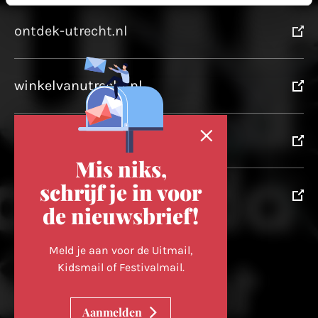
ontdek-utrecht.nl
winkelvanutrecht.nl
domtoren.nl
Mis niks,
schrijf je in voor
utrechtpartners.nl
de nieuwsbrief!
Volg ons op
Meld je aan voor de Uitmail,
Kidsmail of Festivalmail.
Cookievoorkeuren wijzigen
Aanmelden