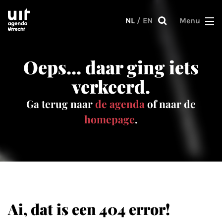
Skip to main content
NL
/
EN
Menu
Oeps... daar ging iets
verkeerd.
Ga terug naar
de agenda
of naar de
homepage
.
Ai, dat is een 404 error!