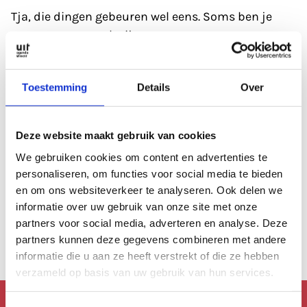
Tja, die dingen gebeuren wel eens. Soms ben je
gewoon even wat kwijt.
Refresh eerst de pagina; soms heeft de database
Toestemming
Details
Over
even een 'hickup'.
Anders kan je altijd even de zoekfunctie proberen?
Deze website maakt gebruik van cookies
Of
bekijk de agenda
, die is altijd wel goed gevuld.
We gebruiken cookies om content en advertenties te
personaliseren, om functies voor social media te bieden
en om ons websiteverkeer te analyseren. Ook delen we
Of lees een artikel uit
ons archief.
informatie over uw gebruik van onze site met onze
partners voor social media, adverteren en analyse. Deze
Anders kan je altijd terug naar de
homepage.
partners kunnen deze gegevens combineren met andere
informatie die u aan ze heeft verstrekt of die ze hebben
verzameld op basis van uw gebruik van hun services.