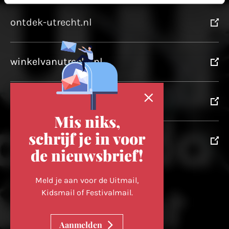
ontdek-utrecht.nl
winkelvanutrecht.nl
domtoren.nl
Mis niks,
schrijf je in voor
utrechtpartners.nl
de nieuwsbrief!
Volg ons op
Meld je aan voor de Uitmail,
Kidsmail of Festivalmail.
Cookievoorkeuren wijzigen
Aanmelden