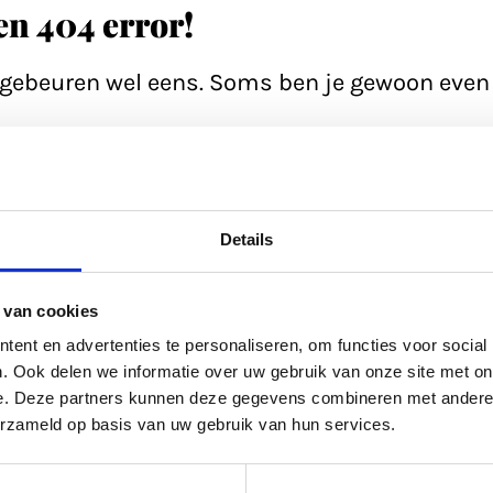
een 404 error!
n gebeuren wel eens. Soms ben je gewoon even 
e pagina; soms heeft de database even een 'h
ltijd even de zoekfunctie proberen? Of
bekijk
Details
ed gevuld.
 van cookies
kel uit
ons archief.
ent en advertenties te personaliseren, om functies voor social
. Ook delen we informatie over uw gebruik van onze site met on
e. Deze partners kunnen deze gegevens combineren met andere i
ltijd terug naar de
homepage.
erzameld op basis van uw gebruik van hun services.