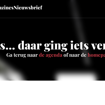
zines
Nieuwsbrief
... daar ging iets v
Ga terug naar
de agenda
of naar de
homep