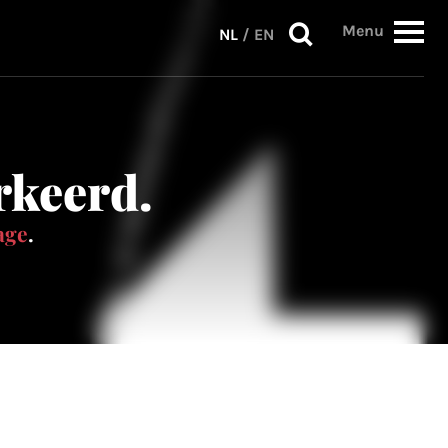
Menu
NL
/
EN
erkeerd.
age
.