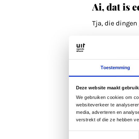
Ai, dat is 
Tja, die dinge
Refresh eerst d
Anders kan je a
Toestemming
is altijd wel go
Deze website maakt gebruik
Of lees een arti
We gebruiken cookies om cont
websiteverkeer te analyseren
media, adverteren en analys
Anders kan je a
verstrekt of die ze hebben v
Toestemmingsselectie