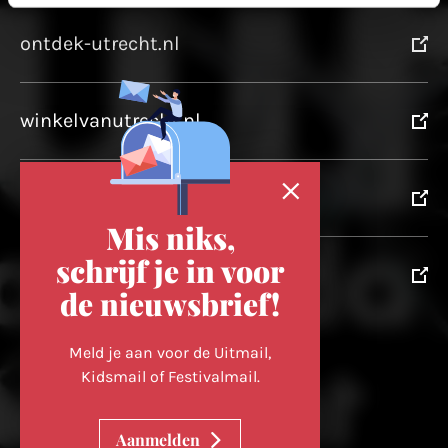
ontdek-utrecht.nl
winkelvanutrecht.nl
domtoren.nl
Mis niks,
schrijf je in voor
utrechtpartners.nl
de nieuwsbrief!
Volg ons op
Meld je aan voor de Uitmail,
Kidsmail of Festivalmail.
Cookievoorkeuren wijzigen
Aanmelden