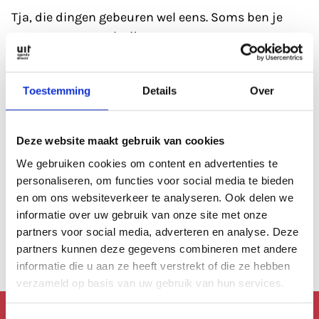
Tja, die dingen gebeuren wel eens. Soms ben je
gewoon even wat kwijt.
Refresh eerst de pagina; soms heeft de database
Toestemming
Details
Over
even een 'hickup'.
Anders kan je altijd even de zoekfunctie proberen?
Deze website maakt gebruik van cookies
Of
bekijk de agenda
, die is altijd wel goed gevuld.
We gebruiken cookies om content en advertenties te
personaliseren, om functies voor social media te bieden
en om ons websiteverkeer te analyseren. Ook delen we
Of lees een artikel uit
ons archief.
informatie over uw gebruik van onze site met onze
partners voor social media, adverteren en analyse. Deze
Anders kan je altijd terug naar de
homepage.
partners kunnen deze gegevens combineren met andere
informatie die u aan ze heeft verstrekt of die ze hebben
verzameld op basis van uw gebruik van hun services.