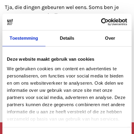
Tja, die dingen gebeuren wel eens. Soms ben je
gewoon even wat kwijt.
Refresh eerst de pagina; soms heeft de database
Toestemming
Details
Over
even een 'hickup'.
Anders kan je altijd even de zoekfunctie proberen?
Deze website maakt gebruik van cookies
Of
bekijk de agenda
, die is altijd wel goed gevuld.
We gebruiken cookies om content en advertenties te
personaliseren, om functies voor social media te bieden
en om ons websiteverkeer te analyseren. Ook delen we
Of lees een artikel uit
ons archief.
informatie over uw gebruik van onze site met onze
partners voor social media, adverteren en analyse. Deze
Anders kan je altijd terug naar de
homepage.
partners kunnen deze gegevens combineren met andere
informatie die u aan ze heeft verstrekt of die ze hebben
verzameld op basis van uw gebruik van hun services.