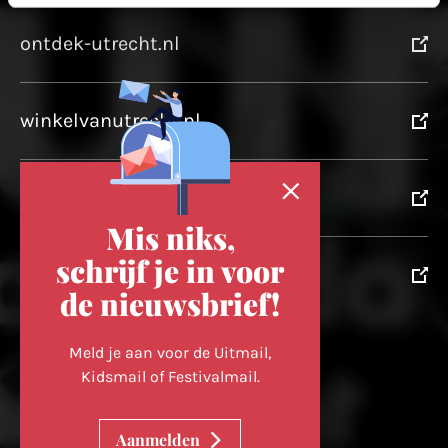
ontdek-utrecht.nl
winkelvanutrecht.nl
domtoren.nl
Mis niks,
schrijf je in voor
utrechtpartners.nl
de nieuwsbrief!
Volg ons op
Meld je aan voor de Uitmail,
Kidsmail of Festivalmail.
Cookievoorkeuren wijzigen
Aanmelden