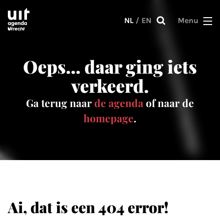
Skip to main content
NL
/
EN
Menu
Oeps... daar ging iets
verkeerd.
Ga terug naar
de agenda
of naar de
homepage
.
Ai, dat is een 404 error!