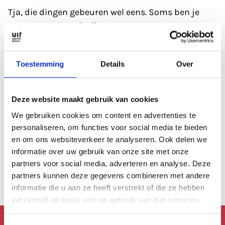
Tja, die dingen gebeuren wel eens. Soms ben je
gewoon even wat kwijt.
Refresh eerst de pagina; soms heeft de database
Toestemming
Details
Over
even een 'hickup'.
Anders kan je altijd even de zoekfunctie proberen?
Deze website maakt gebruik van cookies
Of
bekijk de agenda
, die is altijd wel goed gevuld.
We gebruiken cookies om content en advertenties te
personaliseren, om functies voor social media te bieden
en om ons websiteverkeer te analyseren. Ook delen we
Of lees een artikel uit
ons archief.
informatie over uw gebruik van onze site met onze
partners voor social media, adverteren en analyse. Deze
Anders kan je altijd terug naar de
homepage.
partners kunnen deze gegevens combineren met andere
informatie die u aan ze heeft verstrekt of die ze hebben
verzameld op basis van uw gebruik van hun services.