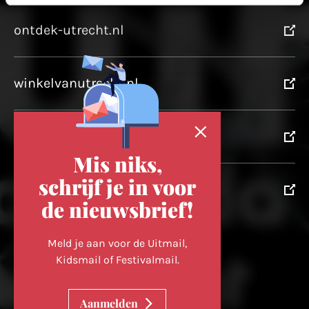
ontdek-utrecht.nl
winkelvanutrecht.nl
domtoren.nl
Mis niks,
schrijf je in voor
utrechtpartners.nl
de nieuwsbrief!
Volg ons op
Meld je aan voor de Uitmail,
Kidsmail of Festivalmail.
Cookievoorkeuren wijzigen
Aanmelden