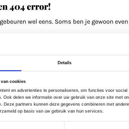
een 404 error!
n gebeuren wel eens. Soms ben je gewoon even 
e pagina; soms heeft de database even een 'h
ltijd even de zoekfunctie proberen? Of
bekijk
Details
ed gevuld.
 van cookies
kel uit
ons archief.
ent en advertenties te personaliseren, om functies voor social
. Ook delen we informatie over uw gebruik van onze site met on
e. Deze partners kunnen deze gegevens combineren met andere i
ltijd terug naar de
homepage.
erzameld op basis van uw gebruik van hun services.