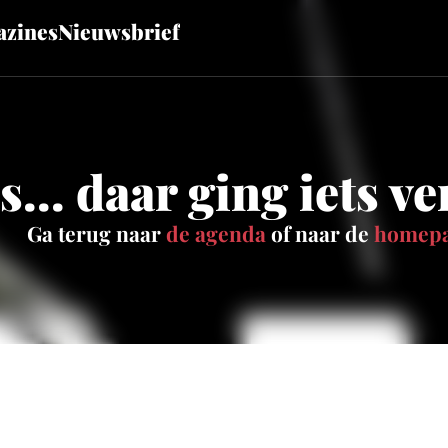
zines
Nieuwsbrief
... daar ging iets v
Ga terug naar
de agenda
of naar de
homep