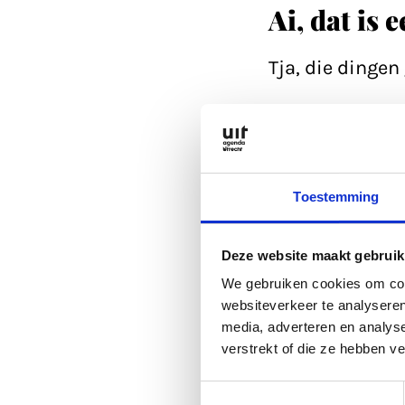
Ai, dat is 
Tja, die dinge
Refresh eerst d
Anders kan je a
Toestemming
is altijd wel go
Deze website maakt gebruik
Of lees een arti
We gebruiken cookies om cont
websiteverkeer te analyseren
media, adverteren en analys
Anders kan je a
verstrekt of die ze hebben v
Toestemmingsselectie