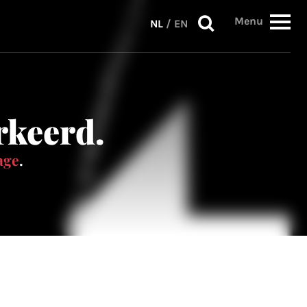
Menu
NL
/
EN
erkeerd.
age
.