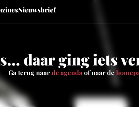
zines
Nieuwsbrief
... daar ging iets v
Ga terug naar
de agenda
of naar de
homep