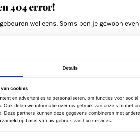
een 404 error!
n gebeuren wel eens. Soms ben je gewoon even 
e pagina; soms heeft de database even een 'h
ltijd even de zoekfunctie proberen? Of
bekijk
Details
ed gevuld.
 van cookies
kel uit
ons archief.
ent en advertenties te personaliseren, om functies voor social
. Ook delen we informatie over uw gebruik van onze site met on
e. Deze partners kunnen deze gegevens combineren met andere i
ltijd terug naar de
homepage.
erzameld op basis van uw gebruik van hun services.