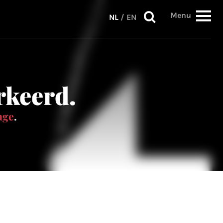
Menu
NL
/
EN
erkeerd.
age
.