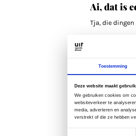
Ai, dat is 
Tja, die dinge
Refresh eerst d
Anders kan je a
Toestemming
is altijd wel go
Deze website maakt gebruik
Of lees een arti
We gebruiken cookies om cont
websiteverkeer te analyseren
media, adverteren en analys
Anders kan je a
verstrekt of die ze hebben v
Toestemmingsselectie