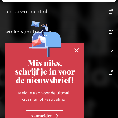
ontdek-utrecht.nl
winkelvanutrecht.nl
domtoren.nl
Mis niks,
schrijf je in voor
utrechtpartners.nl
de nieuwsbrief!
Volg ons op
Meld je aan voor de Uitmail,
Kidsmail of Festivalmail.
Cookievoorkeuren wijzigen
Aanmelden