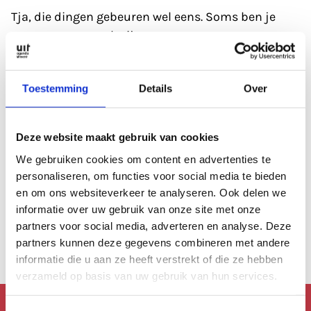
Tja, die dingen gebeuren wel eens. Soms ben je
gewoon even wat kwijt.
Refresh eerst de pagina; soms heeft de database
Toestemming
Details
Over
even een 'hickup'.
Anders kan je altijd even de zoekfunctie proberen?
Deze website maakt gebruik van cookies
Of
bekijk de agenda
, die is altijd wel goed gevuld.
We gebruiken cookies om content en advertenties te
personaliseren, om functies voor social media te bieden
en om ons websiteverkeer te analyseren. Ook delen we
Of lees een artikel uit
ons archief.
informatie over uw gebruik van onze site met onze
partners voor social media, adverteren en analyse. Deze
Anders kan je altijd terug naar de
homepage.
partners kunnen deze gegevens combineren met andere
informatie die u aan ze heeft verstrekt of die ze hebben
verzameld op basis van uw gebruik van hun services.