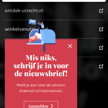
ontdek-utrecht.nl
winkelvanutrecht.nl
domtoren.nl
Mis niks,
schrijf je in voor
utrechtpartners.nl
de nieuwsbrief!
Volg ons op
Meld je aan voor de Uitmail,
Kidsmail of Festivalmail.
Cookievoorkeuren wijzigen
Aanmelden