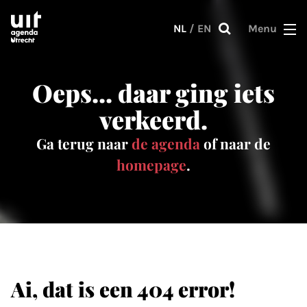
Skip to main content
NL
/
EN
Menu
Oeps... daar ging iets
verkeerd.
Ga terug naar
de agenda
of naar de
homepage
.
Ai, dat is een 404 error!