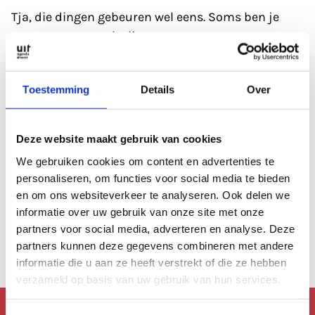
Tja, die dingen gebeuren wel eens. Soms ben je
gewoon even wat kwijt.
Refresh eerst de pagina; soms heeft de database
Toestemming
Details
Over
even een 'hickup'.
Anders kan je altijd even de zoekfunctie proberen?
Deze website maakt gebruik van cookies
Of
bekijk de agenda
, die is altijd wel goed gevuld.
We gebruiken cookies om content en advertenties te
personaliseren, om functies voor social media te bieden
en om ons websiteverkeer te analyseren. Ook delen we
Of lees een artikel uit
ons archief.
informatie over uw gebruik van onze site met onze
partners voor social media, adverteren en analyse. Deze
Anders kan je altijd terug naar de
homepage.
partners kunnen deze gegevens combineren met andere
informatie die u aan ze heeft verstrekt of die ze hebben
verzameld op basis van uw gebruik van hun services.