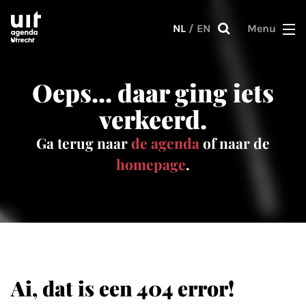
Skip to main content
NL
/
EN
Menu
Oeps... daar ging iets
verkeerd.
Ga terug naar
de agenda
of naar de
homepage
.
Ai, dat is een 404 error!