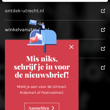
ontdek-utrecht.nl
winkelvanutrecht.nl
domtoren.nl
Mis niks,
schrijf je in voor
utrechtpartners.nl
de nieuwsbrief!
Volg ons op
Meld je aan voor de Uitmail,
Kidsmail of Festivalmail.
Cookievoorkeuren wijzigen
Aanmelden