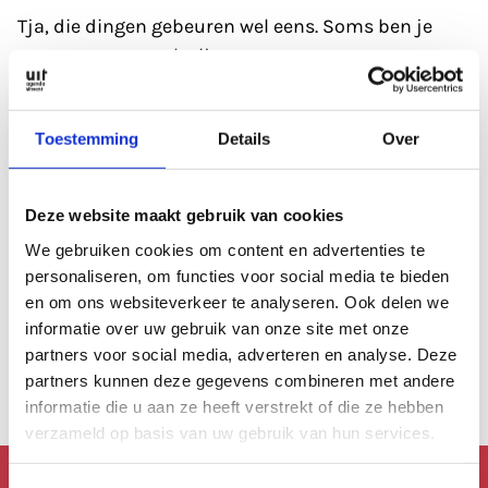
Tja, die dingen gebeuren wel eens. Soms ben je
gewoon even wat kwijt.
Refresh eerst de pagina; soms heeft de database
Toestemming
Details
Over
even een 'hickup'.
Anders kan je altijd even de zoekfunctie proberen?
Deze website maakt gebruik van cookies
Of
bekijk de agenda
, die is altijd wel goed gevuld.
We gebruiken cookies om content en advertenties te
personaliseren, om functies voor social media te bieden
en om ons websiteverkeer te analyseren. Ook delen we
Of lees een artikel uit
ons archief.
informatie over uw gebruik van onze site met onze
partners voor social media, adverteren en analyse. Deze
Anders kan je altijd terug naar de
homepage.
partners kunnen deze gegevens combineren met andere
informatie die u aan ze heeft verstrekt of die ze hebben
verzameld op basis van uw gebruik van hun services.