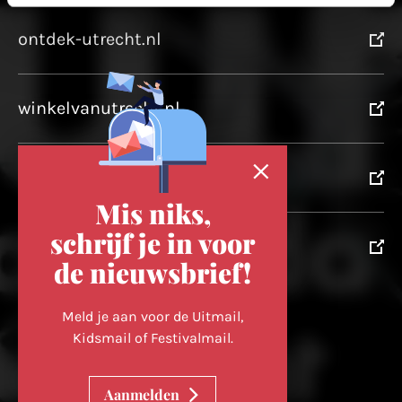
ontdek-utrecht.nl
winkelvanutrecht.nl
domtoren.nl
Mis niks,
schrijf je in voor
utrechtpartners.nl
de nieuwsbrief!
Volg ons op
Meld je aan voor de Uitmail,
Kidsmail of Festivalmail.
Cookievoorkeuren wijzigen
Aanmelden