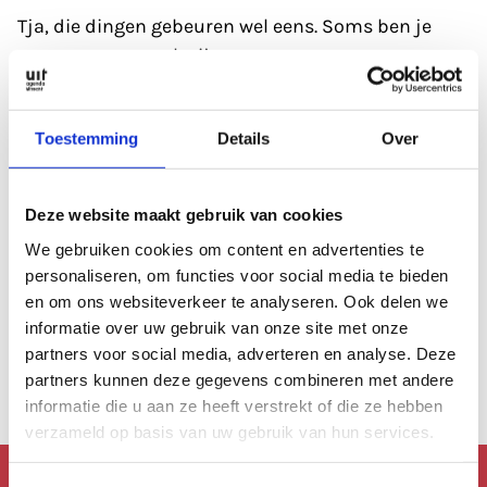
Tja, die dingen gebeuren wel eens. Soms ben je
gewoon even wat kwijt.
Refresh eerst de pagina; soms heeft de database
Toestemming
Details
Over
even een 'hickup'.
Anders kan je altijd even de zoekfunctie proberen?
Deze website maakt gebruik van cookies
Of
bekijk de agenda
, die is altijd wel goed gevuld.
We gebruiken cookies om content en advertenties te
personaliseren, om functies voor social media te bieden
en om ons websiteverkeer te analyseren. Ook delen we
Of lees een artikel uit
ons archief.
informatie over uw gebruik van onze site met onze
partners voor social media, adverteren en analyse. Deze
Anders kan je altijd terug naar de
homepage.
partners kunnen deze gegevens combineren met andere
informatie die u aan ze heeft verstrekt of die ze hebben
verzameld op basis van uw gebruik van hun services.