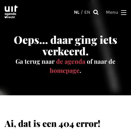
Skip to main content
NL
/
EN
Menu
Oeps... daar ging iets
verkeerd.
Ga terug naar
de agenda
of naar de
homepage
.
Ai, dat is een 404 error!