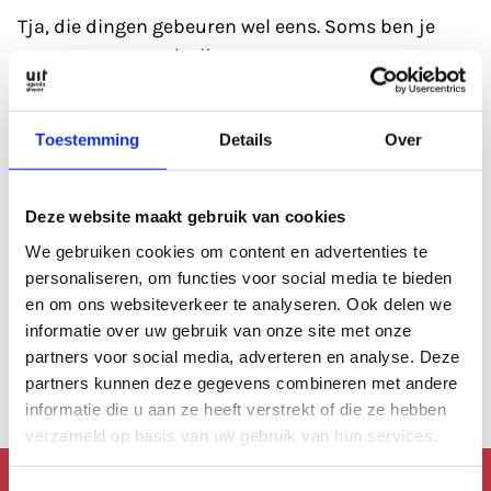
Tja, die dingen gebeuren wel eens. Soms ben je
gewoon even wat kwijt.
Refresh eerst de pagina; soms heeft de database
Toestemming
Details
Over
even een 'hickup'.
Anders kan je altijd even de zoekfunctie proberen?
Deze website maakt gebruik van cookies
Of
bekijk de agenda
, die is altijd wel goed gevuld.
We gebruiken cookies om content en advertenties te
personaliseren, om functies voor social media te bieden
en om ons websiteverkeer te analyseren. Ook delen we
Of lees een artikel uit
ons archief.
informatie over uw gebruik van onze site met onze
partners voor social media, adverteren en analyse. Deze
Anders kan je altijd terug naar de
homepage.
partners kunnen deze gegevens combineren met andere
informatie die u aan ze heeft verstrekt of die ze hebben
verzameld op basis van uw gebruik van hun services.