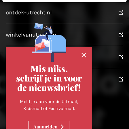
ontdek-utrecht.nl
winkelvanutrecht.nl
domtoren.nl
Mis niks,
schrijf je in voor
utrechtpartners.nl
de nieuwsbrief!
Volg ons op
Meld je aan voor de Uitmail,
Kidsmail of Festivalmail.
Cookievoorkeuren wijzigen
Aanmelden