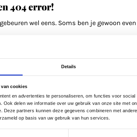
een 404 error!
n gebeuren wel eens. Soms ben je gewoon even 
e pagina; soms heeft de database even een 'h
ltijd even de zoekfunctie proberen? Of
bekijk
Details
ed gevuld.
 van cookies
kel uit
ons archief.
ent en advertenties te personaliseren, om functies voor social
. Ook delen we informatie over uw gebruik van onze site met on
e. Deze partners kunnen deze gegevens combineren met andere i
ltijd terug naar de
homepage.
erzameld op basis van uw gebruik van hun services.