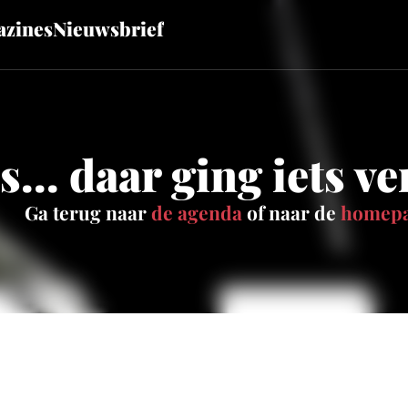
zines
Nieuwsbrief
... daar ging iets v
Ga terug naar
de agenda
of naar de
homep