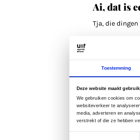
Ai, dat is 
Tja, die dinge
Refresh eerst d
Anders kan je a
Toestemming
is altijd wel go
Deze website maakt gebruik
Of lees een arti
We gebruiken cookies om cont
websiteverkeer te analyseren
media, adverteren en analys
Anders kan je a
verstrekt of die ze hebben v
Toestemmingsselectie