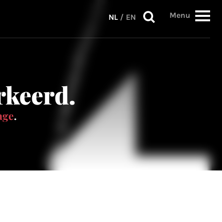
Menu
NL
/
EN
erkeerd.
age
.