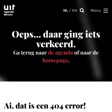
Skip to main content
NL
/
EN
Menu
Oeps... daar ging iets
verkeerd.
Ga terug naar
de agenda
of naar de
homepage
.
Ai, dat is een 404 error!