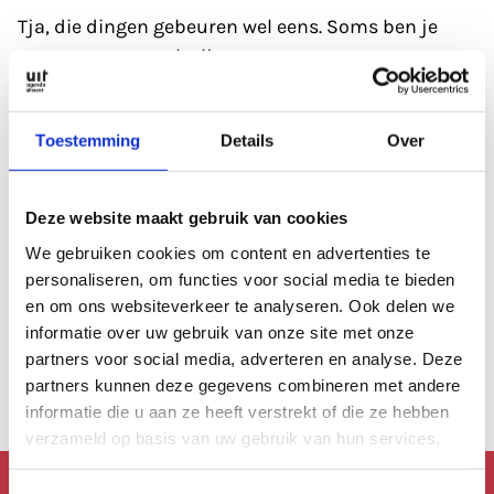
Tja, die dingen gebeuren wel eens. Soms ben je
gewoon even wat kwijt.
Refresh eerst de pagina; soms heeft de database
Toestemming
Details
Over
even een 'hickup'.
Anders kan je altijd even de zoekfunctie proberen?
Deze website maakt gebruik van cookies
Of
bekijk de agenda
, die is altijd wel goed gevuld.
We gebruiken cookies om content en advertenties te
personaliseren, om functies voor social media te bieden
en om ons websiteverkeer te analyseren. Ook delen we
Of lees een artikel uit
ons archief.
informatie over uw gebruik van onze site met onze
partners voor social media, adverteren en analyse. Deze
Anders kan je altijd terug naar de
homepage.
partners kunnen deze gegevens combineren met andere
informatie die u aan ze heeft verstrekt of die ze hebben
verzameld op basis van uw gebruik van hun services.