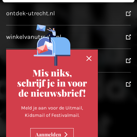
ontdek-utrecht.nl
winkelvanutrecht.nl
domtoren.nl
Mis niks,
schrijf je in voor
utrechtpartners.nl
de nieuwsbrief!
Volg ons op
Meld je aan voor de Uitmail,
Kidsmail of Festivalmail.
Cookievoorkeuren wijzigen
Aanmelden