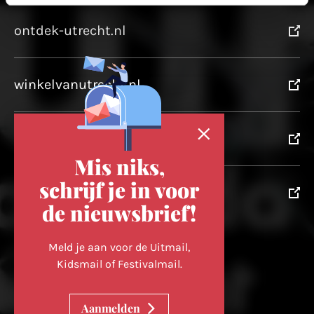
ontdek-utrecht.nl
winkelvanutrecht.nl
domtoren.nl
Mis niks,
schrijf je in voor
utrechtpartners.nl
de nieuwsbrief!
Volg ons op
Meld je aan voor de Uitmail,
Kidsmail of Festivalmail.
Cookievoorkeuren wijzigen
Aanmelden