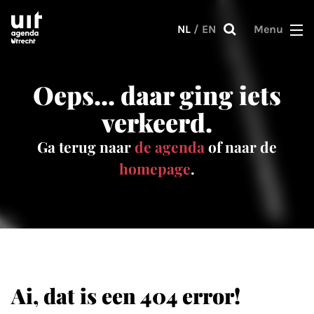
Skip to main content
NL
/
EN
Menu
Oeps... daar ging iets
verkeerd.
Ga terug naar
de agenda
of naar de
homepage
.
Ai, dat is een 404 error!