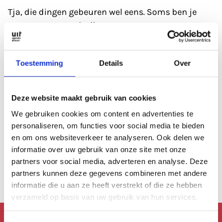
Tja, die dingen gebeuren wel eens. Soms ben je
gewoon even wat kwijt.
Refresh eerst de pagina; soms heeft de database
Toestemming
Details
Over
even een 'hickup'.
Anders kan je altijd even de zoekfunctie proberen?
Deze website maakt gebruik van cookies
Of
bekijk de agenda
, die is altijd wel goed gevuld.
We gebruiken cookies om content en advertenties te
personaliseren, om functies voor social media te bieden
en om ons websiteverkeer te analyseren. Ook delen we
Of lees een artikel uit
ons archief.
informatie over uw gebruik van onze site met onze
partners voor social media, adverteren en analyse. Deze
Anders kan je altijd terug naar de
homepage.
partners kunnen deze gegevens combineren met andere
informatie die u aan ze heeft verstrekt of die ze hebben
verzameld op basis van uw gebruik van hun services.