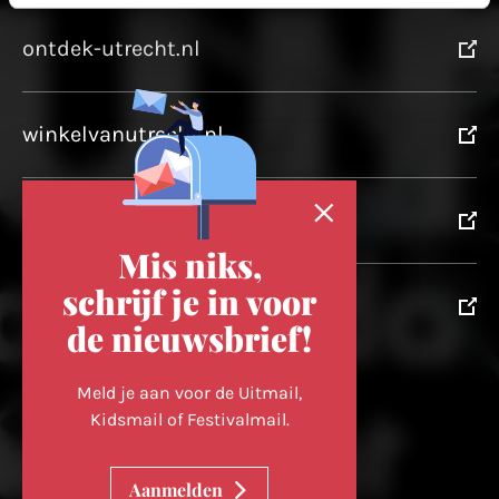
ontdek-utrecht.nl
winkelvanutrecht.nl
domtoren.nl
Mis niks,
schrijf je in voor
utrechtpartners.nl
de nieuwsbrief!
Volg ons op
Meld je aan voor de Uitmail,
Kidsmail of Festivalmail.
Cookievoorkeuren wijzigen
Aanmelden