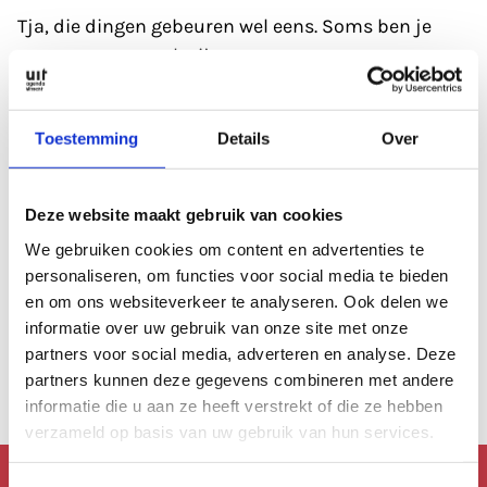
Tja, die dingen gebeuren wel eens. Soms ben je
gewoon even wat kwijt.
Refresh eerst de pagina; soms heeft de database
Toestemming
Details
Over
even een 'hickup'.
Anders kan je altijd even de zoekfunctie proberen?
Deze website maakt gebruik van cookies
Of
bekijk de agenda
, die is altijd wel goed gevuld.
We gebruiken cookies om content en advertenties te
personaliseren, om functies voor social media te bieden
en om ons websiteverkeer te analyseren. Ook delen we
Of lees een artikel uit
ons archief.
informatie over uw gebruik van onze site met onze
partners voor social media, adverteren en analyse. Deze
Anders kan je altijd terug naar de
homepage.
partners kunnen deze gegevens combineren met andere
informatie die u aan ze heeft verstrekt of die ze hebben
verzameld op basis van uw gebruik van hun services.