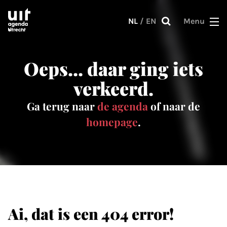
Skip to main content
NL
/
EN
Menu
Oeps... daar ging iets
verkeerd.
Ga terug naar
de agenda
of naar de
homepage
.
Ai, dat is een 404 error!