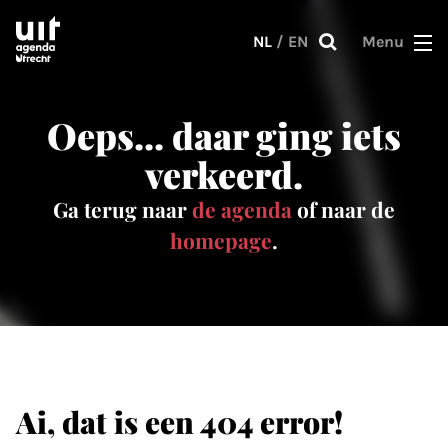
Skip to main content
NL
/
EN
Menu
Oeps... daar ging iets
verkeerd.
Ga terug naar
de agenda
of naar de
homepage
.
Ai, dat is een 404 error!