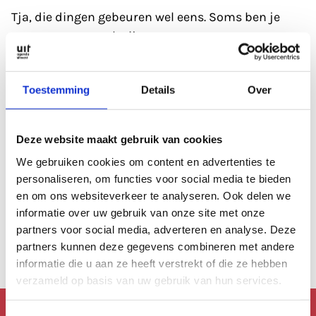
Tja, die dingen gebeuren wel eens. Soms ben je
gewoon even wat kwijt.
Refresh eerst de pagina; soms heeft de database
Toestemming
Details
Over
even een 'hickup'.
Anders kan je altijd even de zoekfunctie proberen?
Deze website maakt gebruik van cookies
Of
bekijk de agenda
, die is altijd wel goed gevuld.
We gebruiken cookies om content en advertenties te
personaliseren, om functies voor social media te bieden
en om ons websiteverkeer te analyseren. Ook delen we
Of lees een artikel uit
ons archief.
informatie over uw gebruik van onze site met onze
partners voor social media, adverteren en analyse. Deze
Anders kan je altijd terug naar de
homepage.
partners kunnen deze gegevens combineren met andere
informatie die u aan ze heeft verstrekt of die ze hebben
verzameld op basis van uw gebruik van hun services.