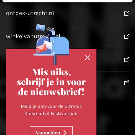
ontdek-utrecht.nl
winkelvanutrecht.nl
domtoren.nl
Mis niks,
schrijf je in voor
utrechtpartners.nl
de nieuwsbrief!
Volg ons op
Meld je aan voor de Uitmail,
Kidsmail of Festivalmail.
Cookievoorkeuren wijzigen
Aanmelden