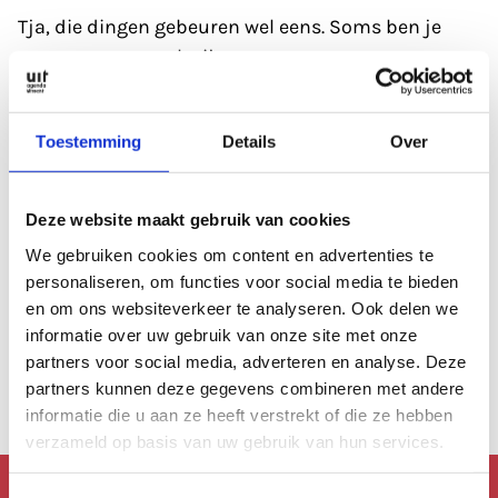
Tja, die dingen gebeuren wel eens. Soms ben je
gewoon even wat kwijt.
Refresh eerst de pagina; soms heeft de database
Toestemming
Details
Over
even een 'hickup'.
Anders kan je altijd even de zoekfunctie proberen?
Deze website maakt gebruik van cookies
Of
bekijk de agenda
, die is altijd wel goed gevuld.
We gebruiken cookies om content en advertenties te
personaliseren, om functies voor social media te bieden
en om ons websiteverkeer te analyseren. Ook delen we
Of lees een artikel uit
ons archief.
informatie over uw gebruik van onze site met onze
partners voor social media, adverteren en analyse. Deze
Anders kan je altijd terug naar de
homepage.
partners kunnen deze gegevens combineren met andere
informatie die u aan ze heeft verstrekt of die ze hebben
verzameld op basis van uw gebruik van hun services.