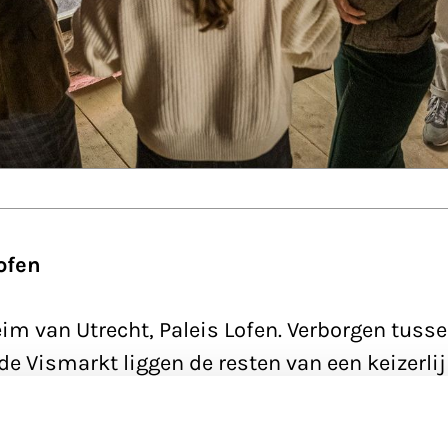
Lofen
im van Utrecht, Paleis Lofen. Verborgen tuss
e Vismarkt liggen de resten van een keizerlij
hiedenis werd geschreven, want Utrecht werd
stad…