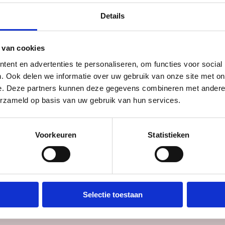
Details
l dat in Paleis Lofen tot leven komt. Ga op ee
uni 1122 en beleef het moment waarop Utrecht
 van cookies
t alsof je er zelf bij bent.
ent en advertenties te personaliseren, om functies voor social
. Ook delen we informatie over uw gebruik van onze site met on
e. Deze partners kunnen deze gegevens combineren met andere i
erzameld op basis van uw gebruik van hun services.
Voorkeuren
Statistieken
Agenda
Paleis Lofen
Selectie toestaan