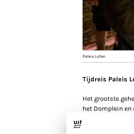
Paleis Lofen
Tijdreis Paleis 
Het grootste gehe
het Domplein en d
paleis waar gesc
niet zomaar een 