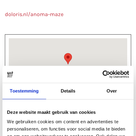
doloris.nl/anoma-maze
Toestemming
Details
Over
Praktische informatie
2e Daalsedijk 6
Deze website maakt gebruik van cookies
3551 EJ Utrecht
We gebruiken cookies om content en advertenties te
personaliseren, om functies voor social media te bieden