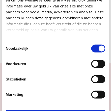
en om ons websiteverkeer te analyseren. Ook delen we
informatie over uw gebruik van onze site met onze
partners voor social media, adverteren en analyse. Deze
partners kunnen deze gegevens combineren met andere
ADVERTENTIE
informatie die u aan ze heeft verstrekt of die ze hebben
verzameld op basis van uw gebruik van hun services.
Toestemmingsselectie
Noodzakelijk
Voorkeuren
Agenda
Statistieken
Doloris Anoma Maze
Marketing
Doloris Anoma Maze