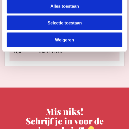
Alles toestaan
Doloris Anoma Maze
Selectie toestaan
Weigeren
Datum
doorlopend
Tijd
ma t/m zo:
Mis niks!
Schrijf je in voor de