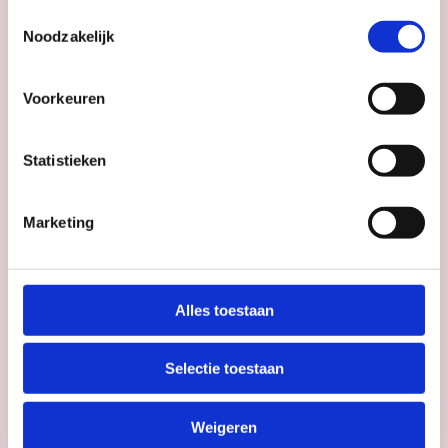
Toestemmingsselectie
Noodzakelijk
Voorkeuren
Statistieken
#112
juni 2026
UITagenda
Marketing
Utrecht juni
2026
Bekijk magazine
Alles toestaan
Selectie toestaan
Weigeren