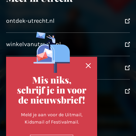
ontdek-utrecht.nl
winkelvanutrecht.nl
domtoren.nl
Mis niks,
schrijf je in voor
utrechtpartners.nl
de nieuwsbrief!
Volg ons op
Meld je aan voor de Uitmail,
Kidsmail of Festivalmail.
Cookievoorkeuren wijzigen