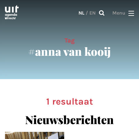
Skip to main content
NL
/
EN
Menu
Tag
#anna van kooij
1 resultaat
Nieuwsberichten