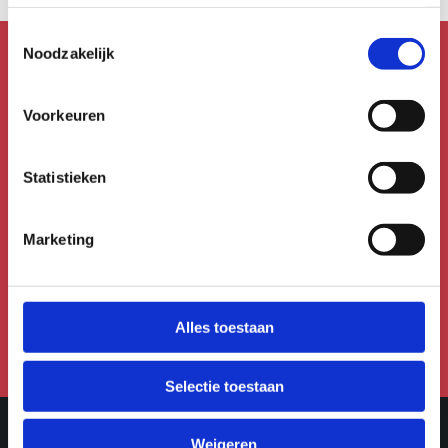
Toestemmingsselectie
Noodzakelijk
Mis niks!
Voorkeuren
Schrijf je in voor de
nieuwsbrief!
Statistieken
Meld je aan voor de Uitmail,
Marketing
Kidsmail of Festivalmail.
Aanmelden voor de nieuwsbrief
Alles toestaan
Selectie toestaan
Weigeren