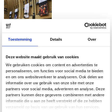
9 mei 2023
Toestemming
Details
Over
Domtoren in Goud
voor Utrechtse
fotograaf Anna van
Deze website maakt gebruik van cookies
Kooij
We gebruiken cookies om content en advertenties te
Maandag 8 mei opende
personaliseren, om functies voor social media te bieden
in Bibliotheek Neude de
en om ons websiteverkeer te analyseren. Ook delen we
bijzondere
informatie over uw gebruik van onze site met onze
fototentoonstelling De
partners voor social media, adverteren en analyse. Deze
blik
…
partners kunnen deze gegevens combineren met andere
informatie die u aan ze heeft verstrekt of die ze hebben
verzameld op basis van uw gebruik van hun services.