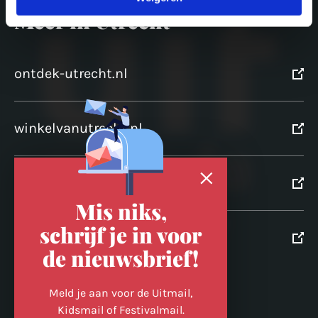
Meer in Utrecht
ontdek-utrecht.nl
winkelvanutrecht.nl
domtoren.nl
Mis niks,
schrijf je in voor
utrechtpartners.nl
de nieuwsbrief!
Volg ons op
Meld je aan voor de Uitmail,
Kidsmail of Festivalmail.