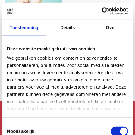
Toestemming
Details
Over
CABARET & STAND-UP
Lievelingsplek
Deze website maakt gebruik van cookies
Lunchroom
We gebruiken cookies om content en advertenties te
Brandstof:
lievelingsplek van
personaliseren, om functies voor social media te bieden
Anuar
en om ons websiteverkeer te analyseren. Ook delen we
informatie over uw gebruik van onze site met onze
partners voor social media, adverteren en analyse. Deze
partners kunnen deze gegevens combineren met andere
informatie die u aan ze heeft verstrekt of die ze hebben
verzameld op basis van uw gebruik van hun services.
Mis niks!
Toestemmingsselectie
Noodzakelijk