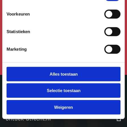
Schrijf je in voor de
nieuwsbrief!
Voorkeuren
Meld je aan voor de Uitmail,
Statistieken
Kidsmail of Festivalmail.
Marketing
Aanmelden voor de nieuwsbrief
Alles toestaan
Selectie toestaan
Meer in Utrecht
Weigeren
ontdek-utrecht.nl