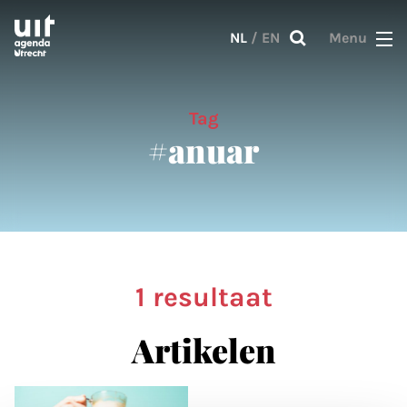
Skip to main content
NL
/
EN
Menu
Tag
#anuar
1 resultaat
Artikelen